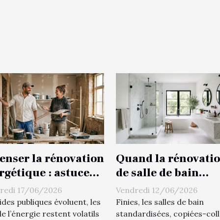
enser la rénovation
Quand la rénovati
rgétique : astuces
de salle de bain
peintres et plâtriers
devient un véritabl
redi 17/06/2026
Vendredi 12/06/2026
r alléger la facture
service sur-mesure
ides publiques évoluent, les
Finies, les salles de bain
de l’énergie restent volatils
standardisées, copiées-col