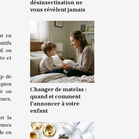
désinsectisation ne
vous révèlent jamais
ut en
itifs
f, ou
te et
mp de
spion
Changer de matelas :
ré ou
quand et comment
nnes,
l’annoncer à votre
enfant
ur la
euses
ls en