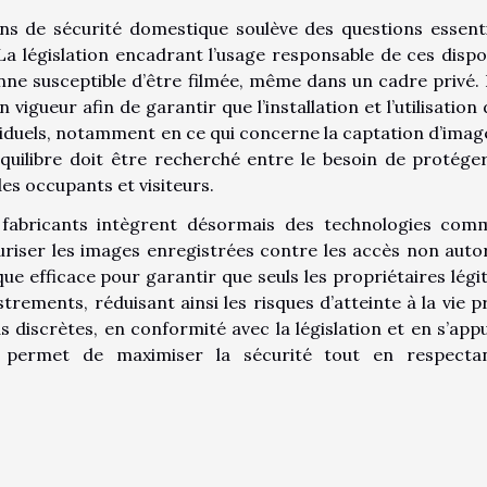
ins de sécurité domestique soulève des questions essenti
é. La législation encadrant l’usage responsable de ces dispos
e susceptible d’être filmée, même dans un cadre privé. I
vigueur afin de garantir que l’installation et l’utilisation 
viduels, notamment en ce qui concerne la captation d’imag
uilibre doit être recherché entre le besoin de protége
des occupants et visiteurs.
es fabricants intègrent désormais des technologies com
iser les images enregistrées contre les accès non autor
ue efficace pour garantir que seuls les propriétaires légi
rements, réduisant ainsi les risques d’atteinte à la vie pr
discrètes, en conformité avec la législation et en s’app
, permet de maximiser la sécurité tout en respecta