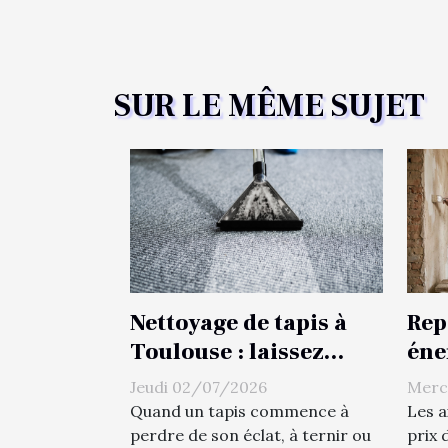
SUR LE MÊME SUJET
Nettoyage de tapis à
Rep
Toulouse : laissez
éne
Intheclean31 lui
de 
Jeudi 02/07/2026
Merc
donner un coup de
pou
Quand un tapis commence à
Les a
neuf !
perdre de son éclat, à ternir ou
prix 