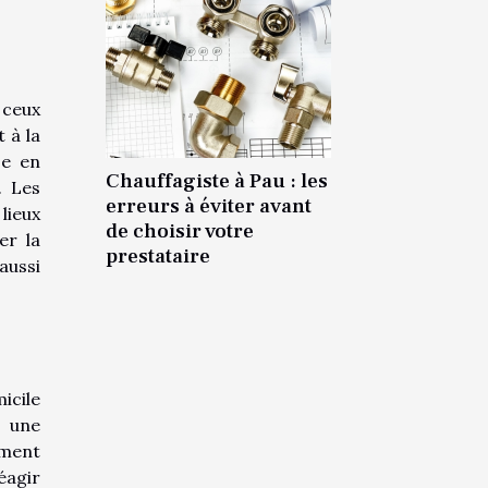
 ceux
 à la
se en
Chauffagiste à Pau : les
. Les
erreurs à éviter avant
lieux
de choisir votre
er la
prestataire
aussi
icile
s une
ement
éagir