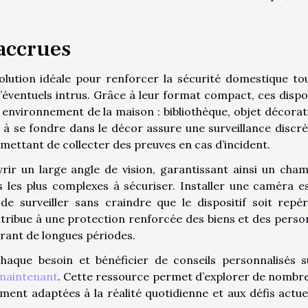
 accrues
ution idéale pour renforcer la sécurité domestique to
d’éventuels intrus. Grâce à leur format compact, ces dispos
 environnement de la maison : bibliothèque, objet décorati
à se fondre dans le décor assure une surveillance discrè
ermettant de collecter des preuves en cas d’incident.
ir un large angle de vision, garantissant ainsi un cha
 les plus complexes à sécuriser. Installer une caméra e
 de surveiller sans craindre que le dispositif soit repé
ontribue à une protection renforcée des biens et des perso
rant de longues périodes.
aque besoin et bénéficier de conseils personnalisés s
i maintenant
. Cette ressource permet d’explorer de nombr
ement adaptées à la réalité quotidienne et aux défis actue