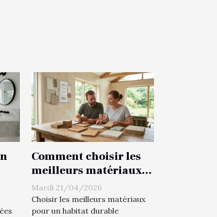
on
Comment choisir les
meilleurs matériaux
e
pour votre habitat
Mardi 21/04/2026
durable ?
Choisir les meilleurs matériaux
lées
pour un habitat durable