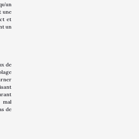
qu’un
t une
ct et
nt un
ux de
olage
urner
isant
urant
s mal
as de