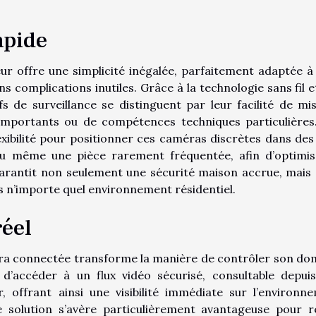
apide
ur offre une simplicité inégalée, parfaitement adaptée à
 complications inutiles. Grâce à la technologie sans fil et
fs de surveillance se distinguent par leur facilité de mi
 importants ou de compétences techniques particulières
lexibilité pour positionner ces caméras discrètes dans des 
n ou même une pièce rarement fréquentée, afin d’optimis
arantit non seulement une sécurité maison accrue, mais 
 n’importe quel environnement résidentiel.
réel
éra connectée transforme la manière de contrôler son dom
 d’accéder à un flux vidéo sécurisé, consultable depui
 offrant ainsi une visibilité immédiate sur l’environn
e solution s’avère particulièrement avantageuse pour r