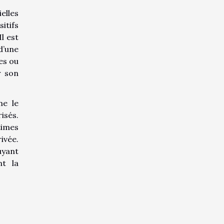
elles
itifs
l est
d’une
es ou
r son
me le
isés.
times
ivée.
uyant
nt la