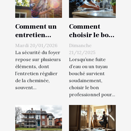
Comment un
Comment
entretien
choisir le bon
régulier de
plombier pour
Mardi 20/01/2026
Dimanche
cheminée
une urgence à
La sécurité du foyer
21/12/2025
peut
domicile ?
repose sur plusieurs
Lorsqu’une fuite
éléments, dont
d’eau ou un tuyau
sauvegarder
l’entretien régulier
bouché survient
votre domicile
de la cheminée,
soudainement,
?
souvent...
choisir le bon
professionnel pour...