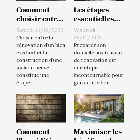
Comment
Les étapes
choisir entre
essentielles
rénovation et
pour préparer
Samedi 13/12/2025
Vendredi
construction
votre domicile
Choisir entre la
28/11/2025
neuve ?
aux travaux
rénovation d’un bien
Préparer son
existant et la
domicile aux travaux
de rénovation
construction d’une
de rénovation est
maison neuve
une étape
constitue une
incontournable pour
étape...
garantir le bon...
Comment
Maximiser les