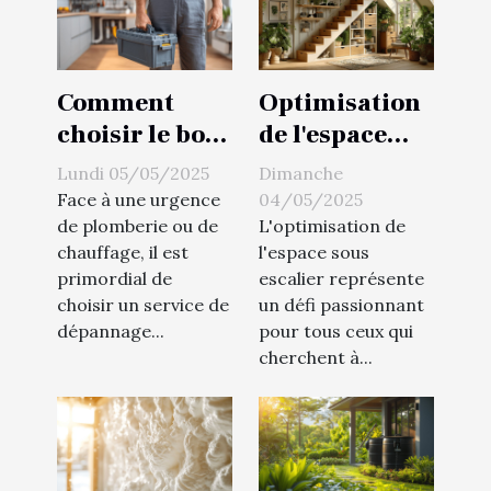
Comment
Optimisation
choisir le bon
de l'espace
service de
sous escalier
Lundi 05/05/2025
Dimanche
dépannage en
idées
Face à une urgence
04/05/2025
plomberie et
innovantes
de plomberie ou de
L'optimisation de
chauffage, il est
l'espace sous
chauffage
pour un
primordial de
escalier représente
rangement
choisir un service de
un défi passionnant
pratique
dépannage...
pour tous ceux qui
cherchent à...