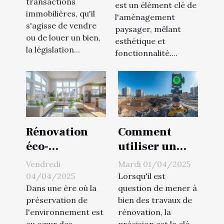
transactions
pour la vente
est un élément clé de
jardin attractif
immobilières, qu'il
l'aménagement
et la location
et économe en
s'agisse de vendre
paysager, mêlant
énergie
ou de louer un bien,
esthétique et
la législation...
fonctionnalité....
Rénovation
Comment
éco-
utiliser un
responsable
niveau laser à
Vendredi
Mardi 01/04/2025
comment
360 degrés
04/04/2025
Lorsqu'il est
réduire son
pour des
Dans une ère où la
question de mener à
préservation de
bien des travaux de
empreinte
projets de
l'environnement est
rénovation, la
carbone en
rénovation
au cœur des
précision est la clé.