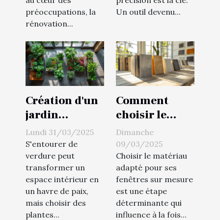
modernisant
préoccupations, la
Un outil devenu...
sa maison
rénovation...
Création d'un
Comment
jardin
choisir le
intérieur
matériau
Lundi 31/03/2025
Dimanche
quelles
idéal pour vos
S'entourer de
09/03/2025
plantes
fenêtres sur
verdure peut
Choisir le matériau
transformer un
adapté pour ses
choisir pour
mesure
espace intérieur en
fenêtres sur mesure
purifier l'air
un havre de paix,
est une étape
mais choisir des
déterminante qui
plantes...
influence à la fois...