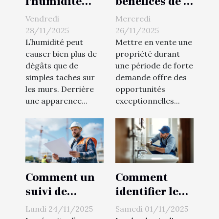
l'humidité
bénéfices de la
affecte-t-elle
vente de votre
Vendredi
Mercredi
la structure
propriété en
28/11/2025
26/11/2025
de votre
période de
L’humidité peut
Mettre en vente une
causer bien plus de
propriété durant
maison ?
haute
dégâts que de
une période de forte
demande
simples taches sur
demande offre des
les murs. Derrière
opportunités
une apparence...
exceptionnelles...
Comment un
Comment
suivi de
identifier le
chantier
bon moment
Lundi 24/11/2025
Samedi 01/11/2025