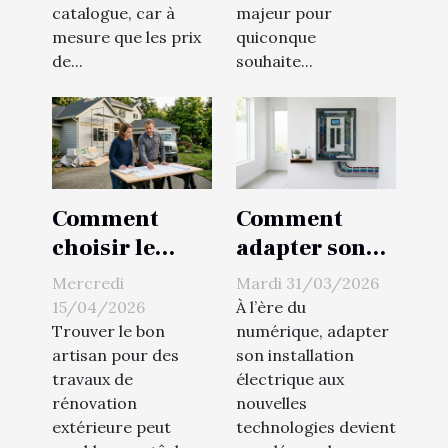
mesure
durable ?
catalogue, car à
majeur pour
mesure que les prix
quiconque
de...
souhaite...
Comment
Comment
choisir le
adapter son
meilleur
installation
Mercredi
Mardi 31/03/2026
artisan pour
électrique aux
15/04/2026
À l’ère du
vos travaux de
nouvelles
Trouver le bon
numérique, adapter
artisan pour des
son installation
rénovation
technologies ?
travaux de
électrique aux
extérieure ?
rénovation
nouvelles
extérieure peut
technologies devient