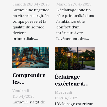
meilleur
choisir et
Samedi 26/04/2025
Mardi 22/04/2025
service de
installer des
Lorsqu'une urgence
L'éclairage joue un
vitrerie pour
rubans à LED
en vitrerie surgit, le
rôle primordial dans
temps presse et la
l'ambiance et le
vos urgences
pour
qualité du service
confort d'un
l'éclairage
devient
intérieur. Avec
domestique
primordiale....
l'avènement des...
Comprendre
Éclairage
les
extérieur à
diagnostics
faible
Vendredi
Mercredi
immobiliers
11/04/2025
consommation
09/04/2025
nécessaires
Lorsqu'il s'agit de
idées pour un
L'éclairage extérieur