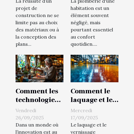
efficace
pour une
La réussite d’un
La plomberie d'une
assure la
rénovation de
projet de
habitation est un
construction ne se
élément souvent
réussite de
plomberie ?
limite pas au choix
négligé, mais
votre
des matériaux ou à
pourtant essentiel
construction
la conception des
au confort
?
plans...
quotidien....
Comment les
Comment le
technologies
laquage et le
modernes
vernissage
Vendredi
Mercredi
améliorent les
transforment
26/09/2025
17/09/2025
services de
les surfaces
Dans un monde où
Le laquage et le
l’innovation est au
vernissage