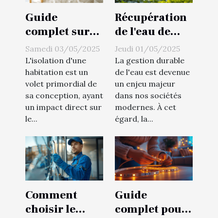
Guide
Récupération
complet sur
de l'eau de
les avantages
pluie
Samedi 03/05/2025
Jeudi 01/05/2025
de l'isolation
systèmes et
L'isolation d'une
La gestion durable
par mousse
intégration
habitation est un
de l'eau est devenue
volet primordial de
un enjeu majeur
projetée
dans votre
sa conception, ayant
dans nos sociétés
jardin ou
un impact direct sur
modernes. À cet
maison
le...
égard, la...
Comment
Guide
choisir le
complet pour