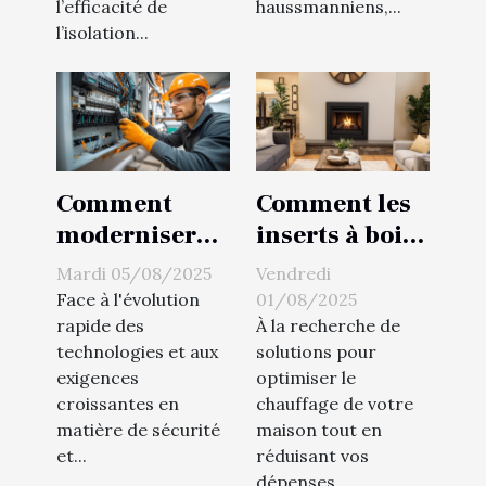
l’efficacité de
haussmanniens,...
l’isolation...
Comment
Comment les
moderniser
inserts à bois
votre
améliorent-ils
Mardi 05/08/2025
Vendredi
installation
l'efficacité
Face à l'évolution
01/08/2025
électrique
énergétique ?
rapide des
À la recherche de
technologies et aux
solutions pour
pour le futur ?
exigences
optimiser le
croissantes en
chauffage de votre
matière de sécurité
maison tout en
et...
réduisant vos
dépenses...