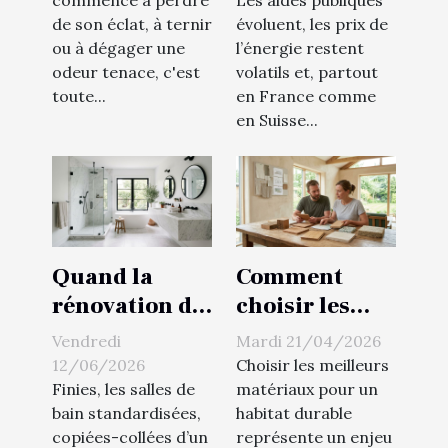
Intheclean31
peintres et
de son éclat, à ternir
évoluent, les prix de
lui donner un
plâtriers pour
ou à dégager une
l’énergie restent
coup de neuf !
alléger la
odeur tenace, c'est
volatils et, partout
facture
toute...
en France comme
en Suisse...
Quand la
Comment
rénovation de
choisir les
salle de bain
meilleurs
Vendredi
Mardi 21/04/2026
devient un
matériaux
12/06/2026
Choisir les meilleurs
véritable
pour votre
Finies, les salles de
matériaux pour un
bain standardisées,
habitat durable
service sur-
habitat
copiées-collées d’un
représente un enjeu