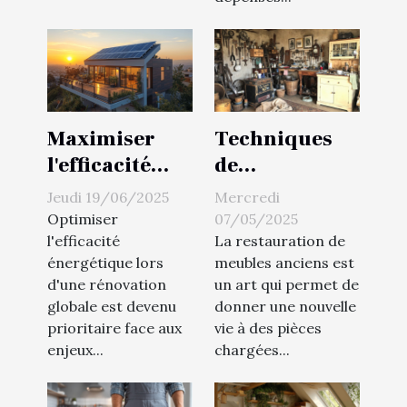
Maximiser
Techniques
l'efficacité
de
énergétique
récupération
Jeudi 19/06/2025
Mercredi
lors d'une
de meubles
Optimiser
07/05/2025
rénovation
anciens pour
l'efficacité
La restauration de
énergétique lors
meubles anciens est
globale
un intérieur
d'une rénovation
un art qui permet de
personnalisé
globale est devenu
donner une nouvelle
prioritaire face aux
vie à des pièces
enjeux...
chargées...