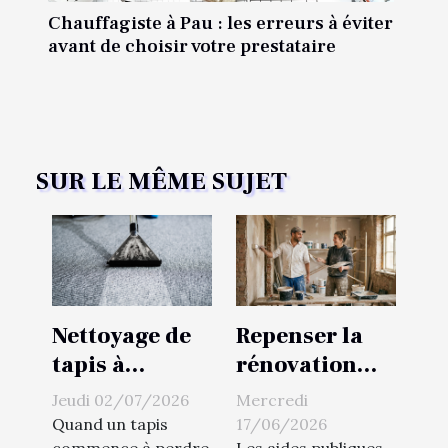
Chauffagiste à Pau : les erreurs à éviter
avant de choisir votre prestataire
SUR LE MÊME SUJET
Nettoyage de
Repenser la
tapis à
rénovation
Toulouse :
énergétique :
Jeudi 02/07/2026
Mercredi
laissez
astuces de
Quand un tapis
17/06/2026
commence à perdre
Les aides publiques