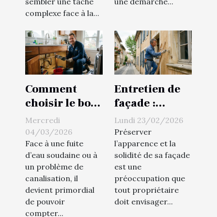
sembler une tâche
une démarche...
complexe face à la...
Comment
Entretien de
choisir le bon
façade :
service de
prévenir les
Mercredi
Lundi 23/02/2026
plomberie
dégradations
04/03/2026
Préserver
pour vos
dues au temps
Face à une fuite
l’apparence et la
d’eau soudaine ou à
solidité de sa façade
urgences
un problème de
est une
domestiques ?
canalisation, il
préoccupation que
devient primordial
tout propriétaire
de pouvoir
doit envisager...
compter...