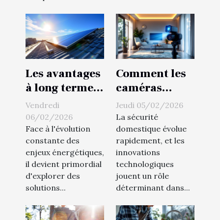
Les avantages
Comment les
à long terme
caméras
des
espion
Vendredi
Jeudi 05/02/2026
installations
peuvent
06/02/2026
La sécurité
thermiques
transformer
Face à l'évolution
domestique évolue
constante des
rapidement, et les
solaires
votre sécurité
enjeux énergétiques,
innovations
domestique ?
il devient primordial
technologiques
d'explorer des
jouent un rôle
solutions...
déterminant dans...