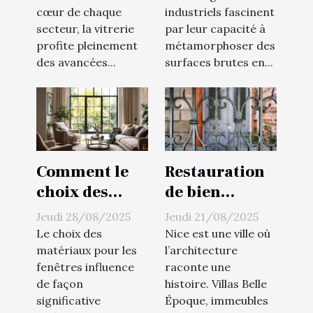
vitrerie ?
industrielles ?
cœur de chaque
industriels fascinent
secteur, la vitrerie
par leur capacité à
profite pleinement
métamorphoser des
des avancées...
surfaces brutes en...
Comment le
Restauration
choix des
de bien
matériaux
immobilier à
Jeudi 28/08/2025
Jeudi 21/08/2025
impacte
Nice : quand
Le choix des
Nice est une ville où
l'isolation de
faire appel à
matériaux pour les
l’architecture
fenêtres influence
raconte une
vos fenêtres ?
un ferronnier
de façon
histoire. Villas Belle
?
significative
Époque, immeubles