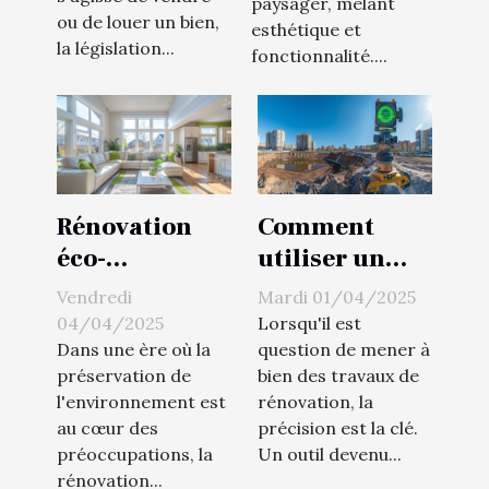
paysager, mêlant
énergie
ou de louer un bien,
esthétique et
la législation...
fonctionnalité....
Rénovation
Comment
éco-
utiliser un
responsable
niveau laser à
Vendredi
Mardi 01/04/2025
comment
360 degrés
04/04/2025
Lorsqu'il est
réduire son
pour des
Dans une ère où la
question de mener à
préservation de
bien des travaux de
empreinte
projets de
l'environnement est
rénovation, la
carbone en
rénovation
au cœur des
précision est la clé.
modernisant
préoccupations, la
Un outil devenu...
sa maison
rénovation...