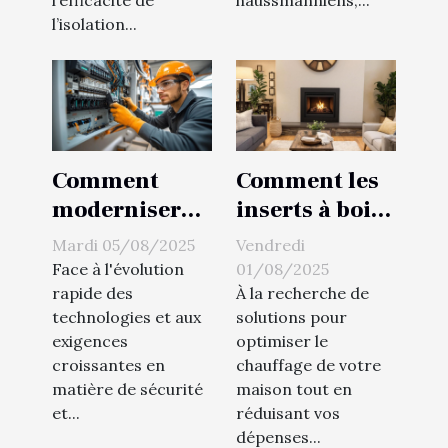
l’efficacité de
haussmanniens,...
l’isolation...
Comment
Comment les
moderniser
inserts à bois
votre
améliorent-ils
Mardi 05/08/2025
Vendredi
installation
l'efficacité
Face à l'évolution
01/08/2025
électrique
énergétique ?
rapide des
À la recherche de
technologies et aux
solutions pour
pour le futur ?
exigences
optimiser le
croissantes en
chauffage de votre
matière de sécurité
maison tout en
et...
réduisant vos
dépenses...