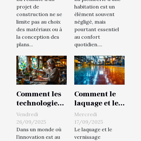
assure la
rénovation de
projet de
habitation est un
construction ne se
élément souvent
réussite de
plomberie ?
limite pas au choix
négligé, mais
votre
des matériaux ou à
pourtant essentiel
construction
la conception des
au confort
?
plans...
quotidien....
Comment les
Comment le
technologies
laquage et le
modernes
vernissage
Vendredi
Mercredi
améliorent les
transforment
26/09/2025
17/09/2025
services de
les surfaces
Dans un monde où
Le laquage et le
l’innovation est au
vernissage
vitrerie ?
industrielles ?