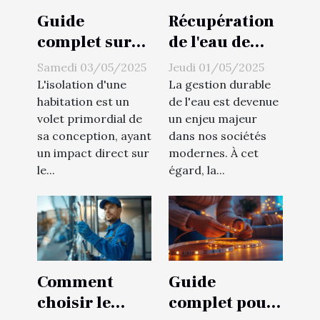
Guide
Récupération
complet sur
de l'eau de
les avantages
pluie
Samedi 03/05/2025
Jeudi 01/05/2025
de l'isolation
systèmes et
L'isolation d'une
La gestion durable
par mousse
intégration
habitation est un
de l'eau est devenue
volet primordial de
un enjeu majeur
projetée
dans votre
sa conception, ayant
dans nos sociétés
jardin ou
un impact direct sur
modernes. À cet
maison
le...
égard, la...
Comment
Guide
choisir le
complet pour