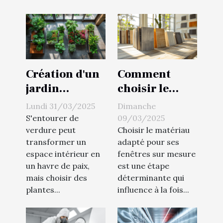
Création d'un
Comment
jardin
choisir le
intérieur
matériau
Lundi 31/03/2025
Dimanche
quelles
idéal pour vos
S'entourer de
09/03/2025
plantes
fenêtres sur
verdure peut
Choisir le matériau
transformer un
adapté pour ses
choisir pour
mesure
espace intérieur en
fenêtres sur mesure
purifier l'air
un havre de paix,
est une étape
mais choisir des
déterminante qui
plantes...
influence à la fois...