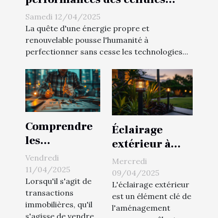
monocristallines et
Samedi 12/04/2025
polycristallines
La quête d'une énergie propre et
renouvelable pousse l'humanité à
perfectionner sans cesse les technologies...
Comprendre
Éclairage
les
extérieur à
diagnostics
faible
Vendredi
Mercredi
immobiliers
11/04/2025
consommation
09/04/2025
nécessaires
Lorsqu'il s'agit de
idées pour un
L'éclairage extérieur
transactions
pour la vente
est un élément clé de
jardin attractif
immobilières, qu'il
l'aménagement
et la location
et économe en
s'agisse de vendre