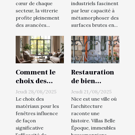
cœur de chaque
industriels fascinent
secteur, la vitrerie
par leur capacité à
profite pleinement
métamorphoser des
des avancées...
surfaces brutes en...
Comment le
Restauration
choix des
de bien
matériaux
immobilier à
Jeudi 28/08/2025
Jeudi 21/08/2025
impacte
Nice : quand
Le choix des
Nice est une ville où
l'isolation de
faire appel à
matériaux pour les
l’architecture
fenêtres influence
raconte une
vos fenêtres ?
un ferronnier
de façon
histoire. Villas Belle
?
significative
Époque, immeubles