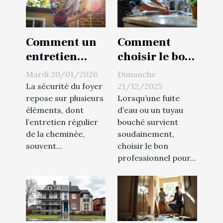
Comment un
Comment
entretien
choisir le bon
régulier de
plombier pour
Mardi 20/01/2026
Dimanche
cheminée
une urgence à
La sécurité du foyer
21/12/2025
peut
domicile ?
repose sur plusieurs
Lorsqu’une fuite
éléments, dont
d’eau ou un tuyau
sauvegarder
l’entretien régulier
bouché survient
votre domicile
de la cheminée,
soudainement,
?
souvent...
choisir le bon
professionnel pour...