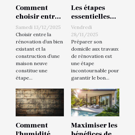
Comment
Les étapes
choisir entre
essentielles
rénovation et
pour préparer
Samedi 13/12/2025
Vendredi
construction
votre domicile
Choisir entre la
28/11/2025
neuve ?
aux travaux
rénovation d’un bien
Préparer son
existant et la
domicile aux travaux
de rénovation
construction d’une
de rénovation est
maison neuve
une étape
constitue une
incontournable pour
étape...
garantir le bon...
Comment
Maximiser les
l'humidité
bénéfices de la