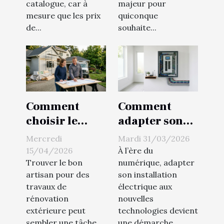
catalogue, car à
majeur pour
mesure que les prix
quiconque
de...
souhaite...
Comment
Comment
choisir le
adapter son
meilleur
installation
Mercredi
Mardi 31/03/2026
artisan pour
électrique aux
15/04/2026
À l’ère du
vos travaux de
nouvelles
Trouver le bon
numérique, adapter
artisan pour des
son installation
rénovation
technologies ?
travaux de
électrique aux
extérieure ?
rénovation
nouvelles
extérieure peut
technologies devient
sembler une tâche
une démarche...