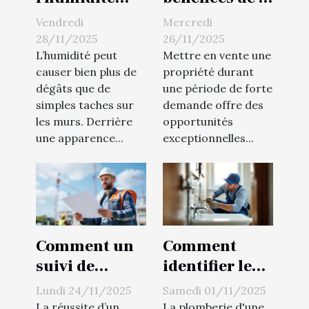
affecte-t-elle
vente de votre
Vendredi
Mercredi
la structure
propriété en
28/11/2025
26/11/2025
de votre
période de
L’humidité peut
Mettre en vente une
causer bien plus de
propriété durant
maison ?
haute
dégâts que de
une période de forte
demande
simples taches sur
demande offre des
les murs. Derrière
opportunités
une apparence...
exceptionnelles...
Comment un
Comment
suivi de
identifier le
chantier
bon moment
Lundi 24/11/2025
Samedi 01/11/2025
efficace
pour une
La réussite d’un
La plomberie d'une