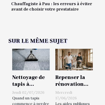
Chauffagiste à Pau : les erreurs à éviter
avant de choisir votre prestataire
SUR LE MÊME SUJET
Nettoyage de
Repenser la
tapis à
rénovation
Toulouse :
énergétique :
Jeudi 02/07/2026
Mercredi
laissez
astuces de
Quand un tapis
17/06/2026
Intheclean31
peintres et
commence à perdre
Les aides publiques