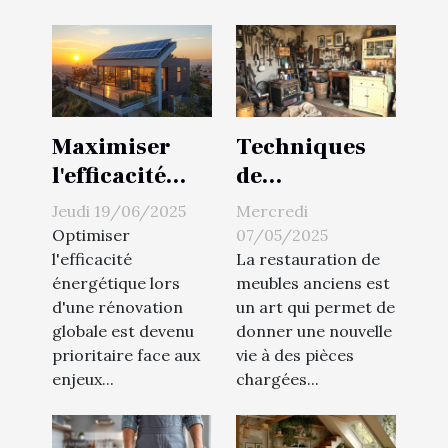
Maximiser
Techniques
l'efficacité
de
énergétique
récupération
Jeudi 19/06/2025
Mercredi
lors d'une
de meubles
Optimiser
07/05/2025
rénovation
anciens pour
l'efficacité
La restauration de
énergétique lors
meubles anciens est
globale
un intérieur
d'une rénovation
un art qui permet de
personnalisé
globale est devenu
donner une nouvelle
prioritaire face aux
vie à des pièces
enjeux...
chargées...