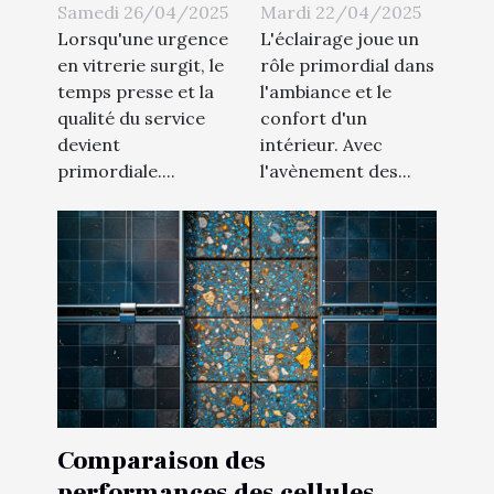
meilleur
choisir et
Samedi 26/04/2025
Mardi 22/04/2025
service de
installer des
Lorsqu'une urgence
L'éclairage joue un
vitrerie pour
rubans à LED
en vitrerie surgit, le
rôle primordial dans
temps presse et la
l'ambiance et le
vos urgences
pour
qualité du service
confort d'un
l'éclairage
devient
intérieur. Avec
domestique
primordiale....
l'avènement des...
Comparaison des
performances des cellules