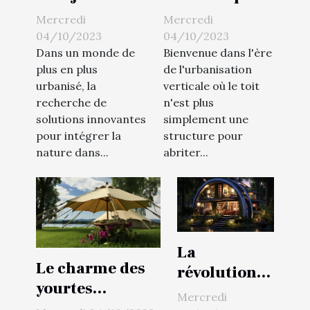
vertical en
de vie urbain
Mercredi
Mercredi
ville
04/10/2023
04/10/2023
Dans un monde de
Bienvenue dans l'ère
plus en plus
de l'urbanisation
urbanisé, la
verticale où le toit
recherche de
n'est plus
solutions innovantes
simplement une
pour intégrer la
structure pour
nature dans...
abriter...
La
Le charme des
révolution
yourtes
des micro-
Mercredi
contemporaines