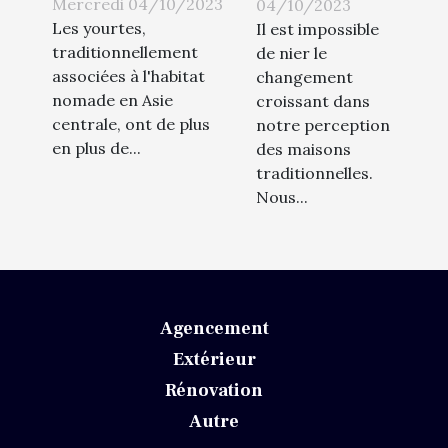
maisons
Mercredi 04/10/2023
04/10/2023
en France
Les yourtes,
écologiques
Il est impossible
traditionnellement
de nier le
associées à l'habitat
changement
nomade en Asie
croissant dans
centrale, ont de plus
notre perception
en plus de...
des maisons
traditionnelles.
Nous...
Agencement
Extérieur
Rénovation
Autre