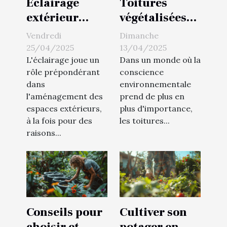
Éclairage
Toitures
extérieur
végétalisées
solaire
avantages et
Vendredi
Dimanche
avantages et
installation
25/04/2025
13/04/2025
installation
pour une
L'éclairage joue un
Dans un monde où la
rôle prépondérant
conscience
sans tracas
maison éco-
dans
environnementale
responsable
l'aménagement des
prend de plus en
espaces extérieurs,
plus d'importance,
à la fois pour des
les toitures...
raisons...
Conseils pour
Cultiver son