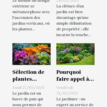
Le monde du design
28/03/2025
design
critères,
extérieur se
La clôture d’un
métamorphose avec
jardin est bien
extérieur
matériaux et
l'ascension des
davantage qu’une
vertical idées
tendances
jardins verticaux, où
simple délimitation
et conseils de
actuelles
les plantes...
de propriété ; elle
croissance
incarne la touche...
Sélection de
Pourquoi
plantes
faire appel à
résistantes au
un jardinier à
Jeudi 27/03/2025
Vendredi
gel pour un
Boulogne-
Le jardin est un
31/01/2025
extérieur
Billancourt ?
havre de paix qui
Le jardinier : un
nous permet de
expert au service de
éblouissant