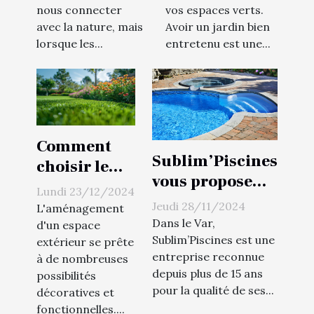
nous connecter
vos espaces verts.
toute l'année
avec la nature, mais
Avoir un jardin bien
lorsque les...
entretenu est une...
Comment
Sublim’Piscines
choisir le
vous propose
gazon
Lundi 23/12/2024
des pierres de
synthétique
Jeudi 28/11/2024
L'aménagement
parement
Dans le Var,
idéal pour
d'un espace
uniques pour la
Sublim’Piscines est une
extérieur se prête
votre espace
entreprise reconnue
à de nombreuses
création des
extérieur
depuis plus de 15 ans
possibilités
murs de votre
pour la qualité de ses...
décoratives et
piscine dans le
fonctionnelles....