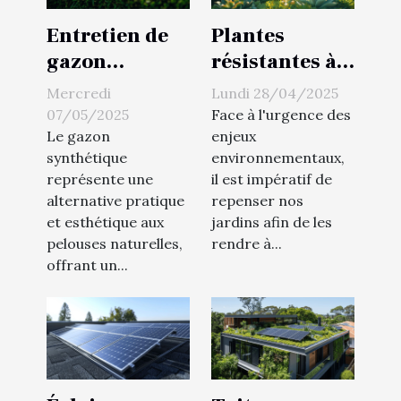
Entretien de
Plantes
gazon
résistantes à
synthétique
la sécheresse
Mercredi
Lundi 28/04/2025
astuces pour
sélection pour
07/05/2025
Face à l'urgence des
un extérieur
un jardin
Le gazon
enjeux
synthétique
environnementaux,
impeccable
florissant
représente une
il est impératif de
toute l'année
sans
alternative pratique
repenser nos
gaspillage
et esthétique aux
jardins afin de les
d'eau
pelouses naturelles,
rendre à...
offrant un...