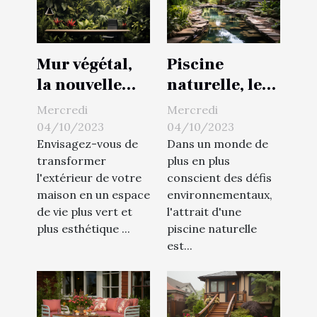
Mur végétal,
Piscine
la nouvelle
naturelle, le
vague de la
choix d'un
Mercredi
Mercredi
décoration
extérieur plus
04/10/2023
04/10/2023
extérieure
vert
Envisagez-vous de
Dans un monde de
transformer
plus en plus
l'extérieur de votre
conscient des défis
maison en un espace
environnementaux,
de vie plus vert et
l'attrait d'une
plus esthétique ...
piscine naturelle
est...