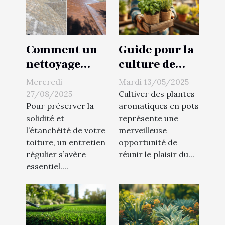
Comment un
Guide pour la
nettoyage
culture de
professionnel
plantes
Mercredi
Mardi 13/05/2025
prolonge la
aromatiques
27/08/2025
Cultiver des plantes
durée de vie
en pots
Pour préserver la
aromatiques en pots
solidité et
représente une
de votre
l’étanchéité de votre
merveilleuse
toiture ?
toiture, un entretien
opportunité de
régulier s’avère
réunir le plaisir du...
essentiel....