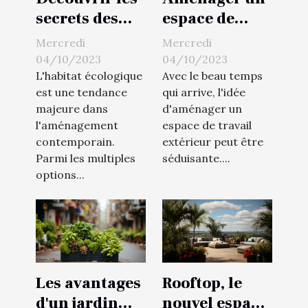
secrets des
espace de
maisons
travail
Mercredi
Mercredi
flottantes
extérieur
04/10/2023
04/10/2023
écologiques
L'habitat écologique
Avec le beau temps
est une tendance
qui arrive, l'idée
majeure dans
d'aménager un
l'aménagement
espace de travail
contemporain.
extérieur peut être
Parmi les multiples
séduisante....
options...
Les avantages
Rooftop, le
d'un jardin
nouvel espace