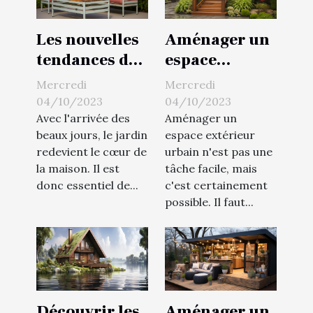
Les nouvelles
Aménager un
tendances du
espace
mobilier de
extérieur
Mercredi
Mercredi
jardin
urbain, c'est
04/10/2023
04/10/2023
possible
Avec l'arrivée des
Aménager un
beaux jours, le jardin
espace extérieur
redevient le cœur de
urbain n'est pas une
la maison. Il est
tâche facile, mais
donc essentiel de...
c'est certainement
possible. Il faut...
Découvrir les
Aménager un