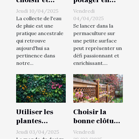
choisir et
potager en
installer un
permaculture
Jeudi 10/04/2025
Vendredi
récupérateur
les étapes
La collecte de l'eau
04/04/2025
d'eau de pluie
pour débuter
de pluie est une
Se lancer dans la
pratique ancestrale
permaculture sur
économies et
sur une petite
qui retrouve
une petite surface
écologie
surface
aujourd'hui sa
peut représenter un
pertinence dans
défi passionnant et
notre...
enrichissant....
Utiliser les
Choisir la
plantes
bonne clôture
grimpantes
pour son
Jeudi 03/04/2025
Vendredi
pour un
jardin