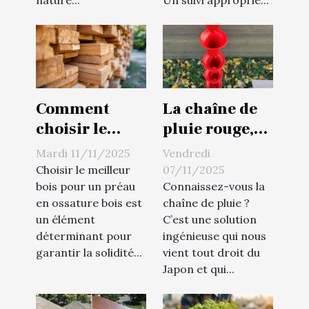
nature...
Un suivi approprié...
Comment
La chaîne de
choisir le
pluie rouge,
meilleur bois
une
Mardi 11/11/2025
Vendredi
pour votre
alternative
Choisir le meilleur
07/11/2025
préau en
fun et
bois pour un préau
Connaissez-vous la
en ossature bois est
chaîne de pluie ?
ossature bois
moderne aux
un élément
C’est une solution
?
gouttières !
déterminant pour
ingénieuse qui nous
garantir la solidité...
vient tout droit du
Japon et qui...