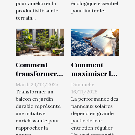
la
pour améliorer la
écologique essentiel
productivité?
productivité sur le
pour limiter le...
terrain...
Comment
Comment
transformer
maximiser la
votre balcon
durée de vie
Mardi 23/12/2025
Dimanche
en jardin
de vos
Transformer un
16/11/2025
durable ?
panneaux
balcon en jardin
La performance des
durable représente
panneaux solaires
solaires grâce
une initiative
dépend en grande
à un entretien
enrichissante pour
partie de leur
régulier ?
rapprocher la
entretien régulier.