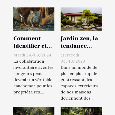
Var !
Jardin zen, la
Comment
tendance
identifier et
apaisante de
prévenir
Mercredi
Mardi 24/09/2024
l'extérieur
l'infestation
04/10/2023
La cohabitation
de rongeurs
Dans un monde de
involontaire avec les
plus en plus rapide
rongeurs peut
chez vous
et stressant, les
devenir un véritable
espaces extérieurs
cauchemar pour les
de nos maisons
propriétaires....
deviennent des...