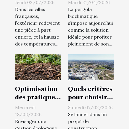
redéfinir les
pergola
Jeudi 02/07/2026
Mardi 21/04/2026
extérieurs
bioclimatique
Dans les villes
La pergola
sans fausse
pour un
françaises,
bioclimatique
l’extérieur redevient
s’impose aujourd’hui
note
confort
une pièce à part
comme la solution
optimal ?
entière, et la hausse
idéale pour profiter
des températures...
pleinement de son...
Optimisation
Quels critères
des pratiques
pour choisir
de mulching
un terrain
Mercredi
Samedi 07/02/2026
lourd pour la
adapté à votre
18/03/2026
Se lancer dans un
gestion
projet de
Envisager une
projet de
gestion écologique
construction