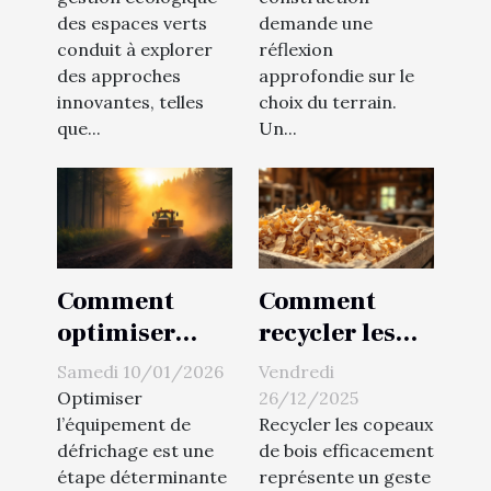
écologique
construction
des espaces verts
demande une
?
conduit à explorer
réflexion
des approches
approfondie sur le
innovantes, telles
choix du terrain.
que...
Un...
Comment
Comment
optimiser
recycler les
votre
copeaux de
Samedi 10/01/2026
Vendredi
équipement
bois
Optimiser
26/12/2025
de défrichage
efficacement
l’équipement de
Recycler les copeaux
défrichage est une
de bois efficacement
pour accroître
?
étape déterminante
représente un geste