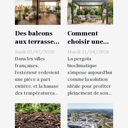
Des balcons
Comment
aux terrasses :
choisir une
redéfinir les
pergola
Jeudi 02/07/2026
Mardi 21/04/2026
extérieurs
bioclimatique
Dans les villes
La pergola
sans fausse
pour un
françaises,
bioclimatique
l’extérieur redevient
s’impose aujourd’hui
note
confort
une pièce à part
comme la solution
optimal ?
entière, et la hausse
idéale pour profiter
des températures...
pleinement de son...