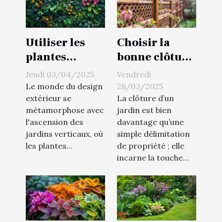
Utiliser les
Choisir la
plantes
bonne clôture
grimpantes
pour son
Jeudi 03/04/2025
Vendredi
pour un
jardin
Le monde du design
28/03/2025
design
critères,
extérieur se
La clôture d’un
métamorphose avec
jardin est bien
extérieur
matériaux et
l'ascension des
davantage qu’une
vertical idées
tendances
jardins verticaux, où
simple délimitation
et conseils de
actuelles
les plantes...
de propriété ; elle
croissance
incarne la touche...