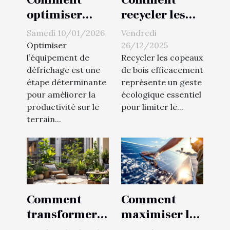
optimiser
recycler les
votre
copeaux de
Samedi 10/01/2026
Vendredi
équipement
bois
Optimiser
26/12/2025
de défrichage
efficacement
l’équipement de
Recycler les copeaux
défrichage est une
de bois efficacement
pour accroître
?
étape déterminante
représente un geste
la
pour améliorer la
écologique essentiel
productivité?
productivité sur le
pour limiter le...
terrain...
Comment
Comment
transformer
maximiser la
votre balcon
durée de vie