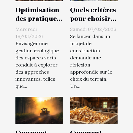
Optimisation
Quels critères
des pratiques
pour choisir
de mulching
un terrain
Mercredi
Samedi 07/02/2026
lourd pour la
adapté à votre
18/03/2026
Se lancer dans un
gestion
projet de
Envisager une
projet de
gestion écologique
construction
écologique
construction
des espaces verts
demande une
?
conduit à explorer
réflexion
des approches
approfondie sur le
innovantes, telles
choix du terrain.
que...
Un...
Comment
Comment