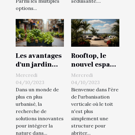
Parmi les multiples
séduisante....
options...
Les avantages
Rooftop, le
d'un jardin
nouvel espace
vertical en
de vie urbain
Mercredi
Mercredi
ville
04/10/2023
04/10/2023
Dans un monde de
Bienvenue dans l'ère
plus en plus
de l'urbanisation
urbanisé, la
verticale où le toit
recherche de
n'est plus
solutions innovantes
simplement une
pour intégrer la
structure pour
nature dans...
abriter...