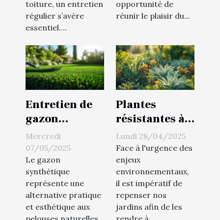
toiture, un entretien
opportunité de
régulier s’avère
réunir le plaisir du...
essentiel....
Entretien de
Plantes
gazon
résistantes à
synthétique
la sécheresse
Mercredi
Lundi 28/04/2025
astuces pour
sélection pour
07/05/2025
Face à l'urgence des
un extérieur
un jardin
Le gazon
enjeux
synthétique
environnementaux,
impeccable
florissant
représente une
il est impératif de
toute l'année
sans
alternative pratique
repenser nos
gaspillage
et esthétique aux
jardins afin de les
d'eau
pelouses naturelles,
rendre à...