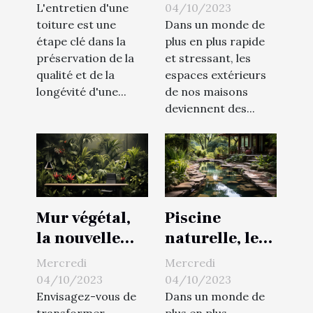
l'extérieur
service de
04/10/2023
L'entretien d'une
démoussage
Dans un monde de
toiture est une
plus en plus rapide
étape clé dans la
pour votre
et stressant, les
préservation de la
toiture
espaces extérieurs
qualité et de la
de nos maisons
longévité d'une...
deviennent des...
Mur végétal,
Piscine
la nouvelle
naturelle, le
vague de la
choix d'un
Mercredi
Mercredi
décoration
extérieur plus
04/10/2023
04/10/2023
extérieure
vert
Envisagez-vous de
Dans un monde de