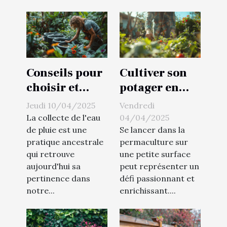
Conseils pour
Cultiver son
choisir et
potager en
installer un
permaculture
Jeudi 10/04/2025
Vendredi
récupérateur
les étapes
La collecte de l'eau
04/04/2025
d'eau de pluie
pour débuter
de pluie est une
Se lancer dans la
pratique ancestrale
permaculture sur
économies et
sur une petite
qui retrouve
une petite surface
écologie
surface
aujourd'hui sa
peut représenter un
pertinence dans
défi passionnant et
notre...
enrichissant....