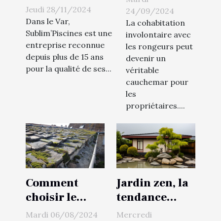
des pierres de
l'infestation
Jeudi 28/11/2024
24/09/2024
parement
Dans le Var,
de rongeurs
La cohabitation
uniques pour la
Sublim’Piscines est une
involontaire avec
chez vous
entreprise reconnue
les rongeurs peut
création des
depuis plus de 15 ans
devenir un
murs de votre
pour la qualité de ses...
véritable
piscine dans le
cauchemar pour
Var !
les
propriétaires....
Jardin zen, la
Comment
tendance
choisir le
apaisante de
meilleur
Mercredi
Mardi 06/08/2024