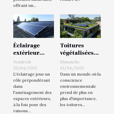
offrant un...
Éclairage
Toitures
extérieur
végétalisées
solaire
avantages et
Vendredi
Dimanche
avantages et
installation
25/04/2025
13/04/2025
installation
pour une
L'éclairage joue un
Dans un monde où la
rôle prépondérant
conscience
sans tracas
maison éco-
dans
environnementale
responsable
l'aménagement des
prend de plus en
espaces extérieurs,
plus d'importance,
à la fois pour des
les toitures...
raisons...