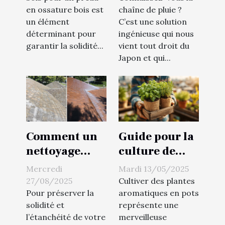
en ossature bois est
chaîne de pluie ?
ossature bois
moderne aux
un élément
C’est une solution
?
gouttières !
déterminant pour
ingénieuse qui nous
garantir la solidité...
vient tout droit du
Japon et qui...
Comment un
Guide pour la
nettoyage
culture de
professionnel
plantes
Mercredi
Mardi 13/05/2025
prolonge la
aromatiques
27/08/2025
Cultiver des plantes
durée de vie
en pots
Pour préserver la
aromatiques en pots
solidité et
représente une
de votre
l’étanchéité de votre
merveilleuse
toiture ?