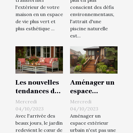
transformer
plus en plus
l'extérieur de votre
conscient des défis
maison en un espace
environnementaux,
de vie plus vert et
l'attrait d'une
plus esthétique ...
piscine naturelle
est...
Les nouvelles
Aménager un
tendances du
espace
mobilier de
extérieur
Mercredi
Mercredi
jardin
urbain, c'est
04/10/2023
04/10/2023
possible
Avec l'arrivée des
Aménager un
beaux jours, le jardin
espace extérieur
redevient le cœur de
urbain n'est pas une