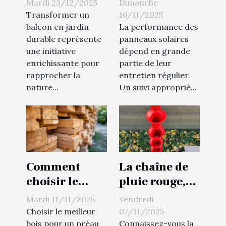
Mardi 23/12/2025
Dimanche
en jardin
de vos
Transformer un
16/11/2025
durable ?
panneaux
balcon en jardin
La performance des
durable représente
panneaux solaires
solaires grâce
une initiative
dépend en grande
à un entretien
enrichissante pour
partie de leur
régulier ?
rapprocher la
entretien régulier.
nature...
Un suivi approprié...
Comment
La chaîne de
choisir le
pluie rouge,
meilleur bois
une
Mardi 11/11/2025
Vendredi
pour votre
alternative
Choisir le meilleur
07/11/2025
préau en
fun et
bois pour un préau
Connaissez-vous la