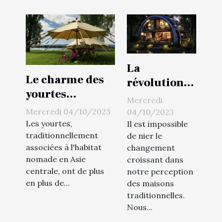
La
Le charme des
révolution
yourtes
des micro-
Mercredi
contemporaines
maisons
Mercredi 04/10/2023
04/10/2023
en France
Les yourtes,
écologiques
Il est impossible
traditionnellement
de nier le
associées à l'habitat
changement
nomade en Asie
croissant dans
centrale, ont de plus
notre perception
en plus de...
des maisons
traditionnelles.
Nous...