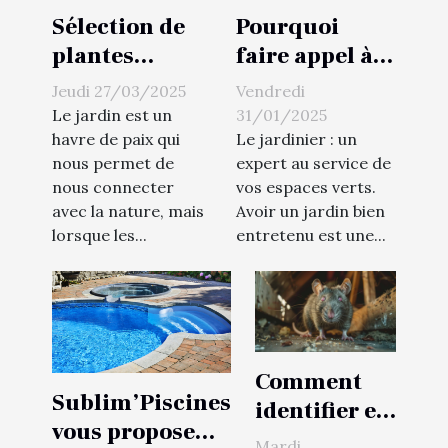
Sélection de
Pourquoi
plantes
faire appel à
résistantes au
un jardinier à
Jeudi 27/03/2025
Vendredi
gel pour un
Boulogne-
Le jardin est un
31/01/2025
extérieur
Billancourt ?
havre de paix qui
Le jardinier : un
nous permet de
expert au service de
éblouissant
nous connecter
vos espaces verts.
toute l'année
avec la nature, mais
Avoir un jardin bien
lorsque les...
entretenu est une...
Comment
Sublim’Piscines
identifier et
vous propose
prévenir
Mardi