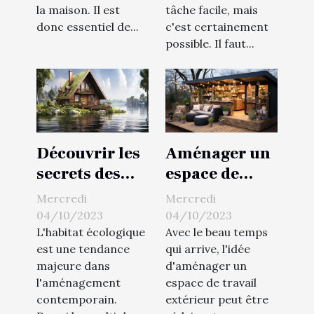
la maison. Il est
tâche facile, mais
donc essentiel de...
c'est certainement
possible. Il faut...
Découvrir les
Aménager un
secrets des
espace de
maisons
travail
Mercredi
Mercredi
flottantes
extérieur
04/10/2023
04/10/2023
écologiques
L'habitat écologique
Avec le beau temps
est une tendance
qui arrive, l'idée
majeure dans
d'aménager un
l'aménagement
espace de travail
contemporain.
extérieur peut être